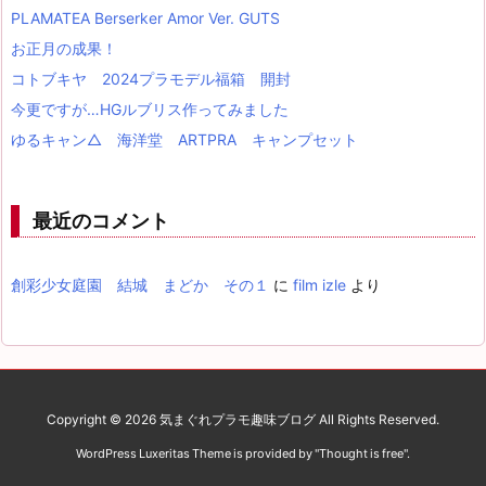
PLAMATEA Berserker Amor Ver. GUTS
お正月の成果！
コトブキヤ 2024プラモデル福箱 開封
今更ですが…HGルブリス作ってみました
ゆるキャン△ 海洋堂 ARTPRA キャンプセット
最近のコメント
創彩少女庭園 結城 まどか その１
に
film izle
より
Copyright ©
2026
気まぐれプラモ趣味ブログ
All Rights Reserved.
WordPress Luxeritas Theme is provided by "
Thought is free
".