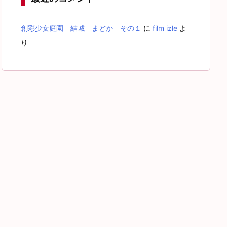
創彩少女庭園 結城 まどか その１
に
film izle
よ
り