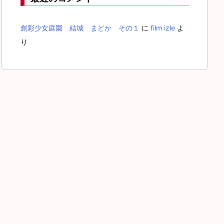
創彩少女庭園 結城 まどか その１
に
film izle
よ
り