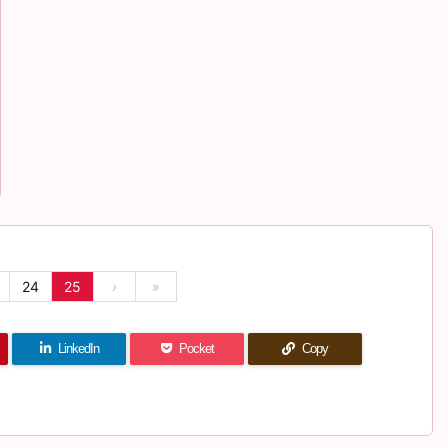
24
25
›
»
LinkedIn
Pocket
Copy