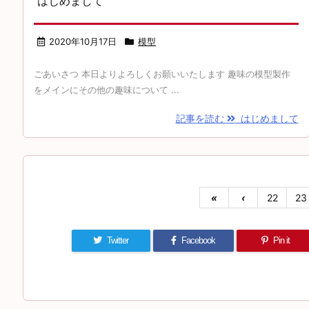
はじめまして
2020年10月17日
模型
ごあいさつ 本日よりよろしくお願いいたします 趣味の模型製作
をメインにその他の趣味について ...
記事を読む
はじめまして
«
‹
22
23
Twitter
Facebook
Pin it