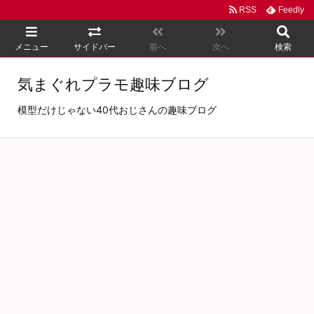
RSS
Feedly
メニュー
サイドバー
前へ
次へ
検索
気まぐれプラモ趣味ブログ
模型だけじゃない40代おじさんの趣味ブログ