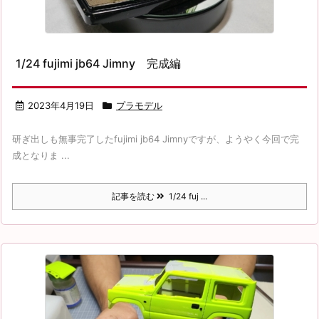
1/24 fujimi jb64 Jimny 完成編
2023年4月19日
プラモデル
研ぎ出しも無事完了したfujimi jb64 Jimnyですが、ようやく今回で完
成となりま ...
記事を読む
1/24 fuj ...