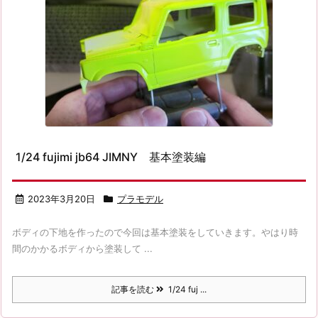
1/24 fujimi jb64 JIMNY 基本塗装編
2023年3月20日
プラモデル
ボディの下地を作ったので今回は基本塗装をしていきます。やはり時
間のかかるボディから塗装して ...
記事を読む
1/24 fuj ...