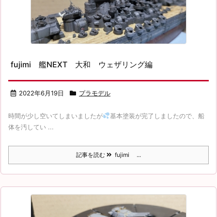
fujimi 艦NEXT 大和 ウェザリング編
2022年6月19日
プラモデル
時間が少し空いてしまいましたが
基本塗装が完了しましたので、船
体を汚してい ...
記事を読む
fujimi ...