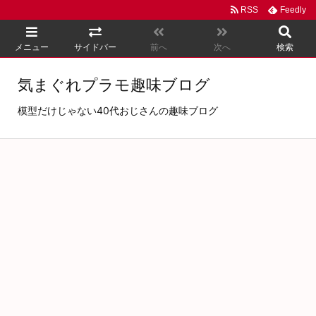
RSS
Feedly
メニュー
サイドバー
前へ
次へ
検索
気まぐれプラモ趣味ブログ
模型だけじゃない40代おじさんの趣味ブログ