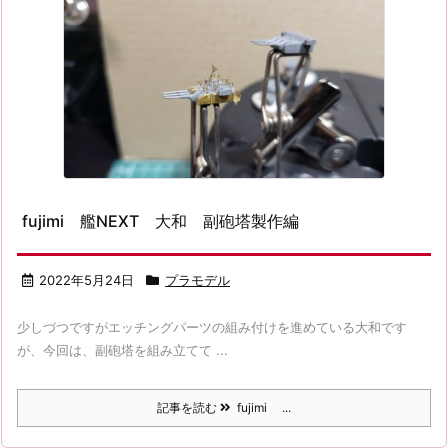
fujimi 艦NEXT 大和 副砲塔製作編
2022年5月24日
プラモデル
少しづつですがエッチングパーツの組み付けを進めている大和です
が、今回は、副砲塔を組み立てて ...
記事を読む
fujimi ...