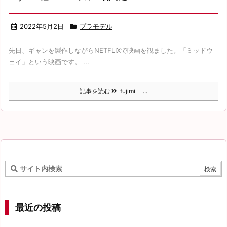
2022年5月2日
プラモデル
先日、ギャンを製作しながらNETFLIXで映画を観ました。「ミッドウ
ェイ」という映画です。 ...
記事を読む
fujimi ...
最近の投稿