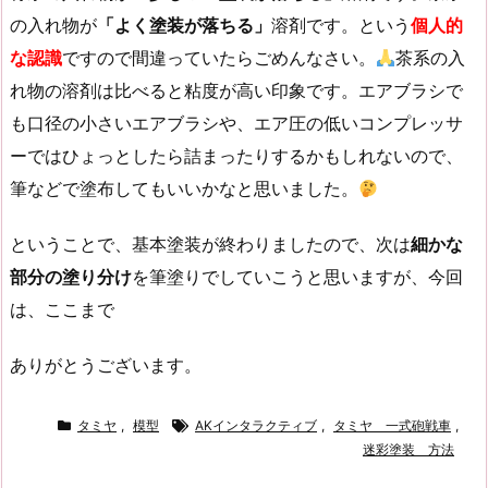
の入れ物が
「よく塗装が落ちる」
溶剤です。という
個人的
な認識
ですので間違っていたらごめんなさい。
茶系の入
れ物の溶剤は比べると粘度が高い印象です。エアブラシで
も口径の小さいエアブラシや、エア圧の低いコンプレッサ
ーではひょっとしたら詰まったりするかもしれないので、
筆などで塗布してもいいかなと思いました。
ということで、基本塗装が終わりましたので、次は
細かな
部分の塗り分け
を筆塗りでしていこうと思いますが、今回
は、ここまで
ありがとうございます。
タミヤ
,
模型
AKインタラクティブ
,
タミヤ 一式砲戦車
,
迷彩塗装 方法