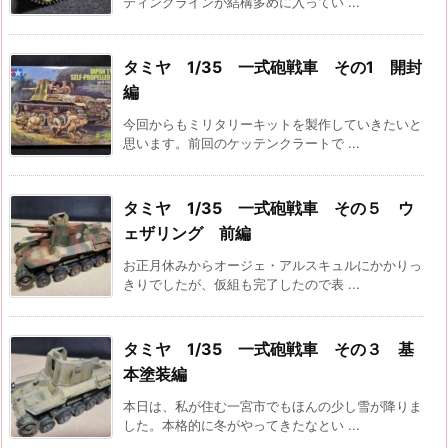
ティングラインが結構多めに入ってい ...
タミヤ 1/35 一式砲戦車 その1 開封
編
今回からもミリタリーキットを製作していきたいと
思います。前回のケッテンクラートで ...
タミヤ 1/35 一式砲戦車 その５ ウ
ェザリング 前編
お正月休みからオージェ・アルスキュルにかかりっ
きりでしたが、仮組も完了したので表 ...
タミヤ 1/35 一式砲戦車 その３ 基
本塗装編
本日は、私が住む一宮市でもほんの少し雪が降りま
した。本格的に冬がやってきたなとい ...