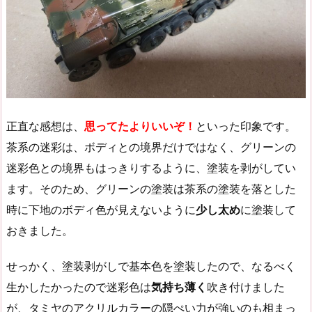
正直な感想は、
思ってたよりいいぞ！
といった印象です。
茶系の迷彩は、ボディとの境界だけではなく、グリーンの
迷彩色との境界もはっきりするように、塗装を剥がしてい
ます。そのため、グリーンの塗装は茶系の塗装を落とした
時に下地のボディ色が見えないように
少し太め
に塗装して
おきました。
せっかく、塗装剥がしで基本色を塗装したので、なるべく
生かしたかったので迷彩色は
気持ち薄く
吹き付けました
が、タミヤのアクリルカラーの隠ぺい力が強いのも相まっ