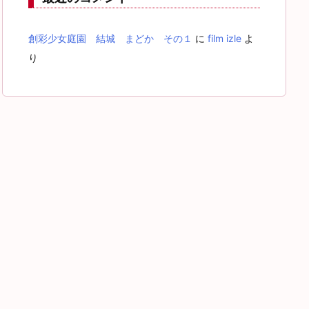
創彩少女庭園 結城 まどか その１
に
film izle
よ
り