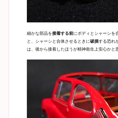
細かな部品を
接着する前
にボディとシャーシを
と、シャーシと合体させるときに
破損
する恐れ
は、後から接着したほうが精神衛生上安心かと