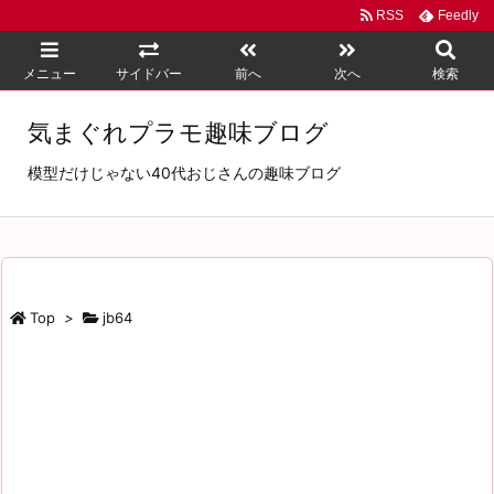
RSS
Feedly
メニュー
サイドバー
前へ
次へ
検索
気まぐれプラモ趣味ブログ
模型だけじゃない40代おじさんの趣味ブログ
Top
>
jb64