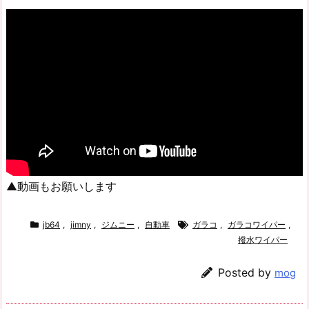
▲動画もお願いします
jb64
,
jimny
,
ジムニー
,
自動車
ガラコ
,
ガラコワイパー
,
撥水ワイパー
Posted by
mog