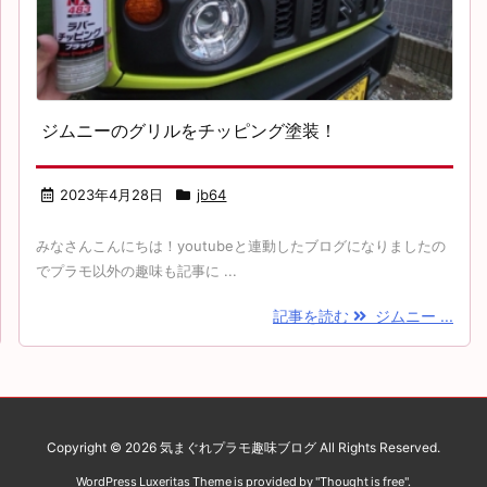
ジムニーのグリルをチッピング塗装！
2023年4月28日
jb64
みなさんこんにちは！youtubeと連動したブログになりましたの
でプラモ以外の趣味も記事に ...
記事を読む
ジムニー ...
Copyright ©
2026
気まぐれプラモ趣味ブログ
All Rights Reserved.
WordPress Luxeritas Theme is provided by "
Thought is free
".