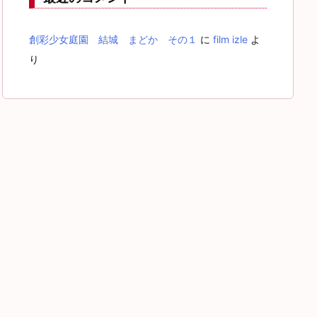
創彩少女庭園 結城 まどか その１
に
film izle
よ
り