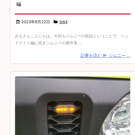
編
2023年8月22日
jb64
みなさんこんにちは。今回もジムニーの取説ということで、ヘッ
ドライト編に続きジムニーの操作系 ...
記事を読む
ジムニー ...