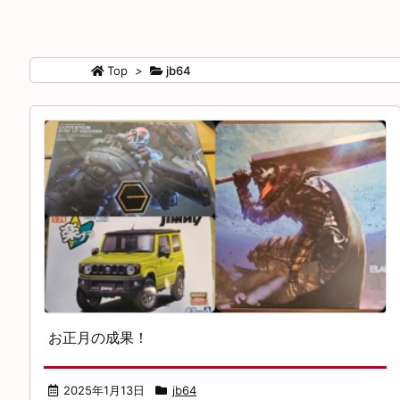
Top
>
jb64
お正月の成果！
2025年1月13日
jb64