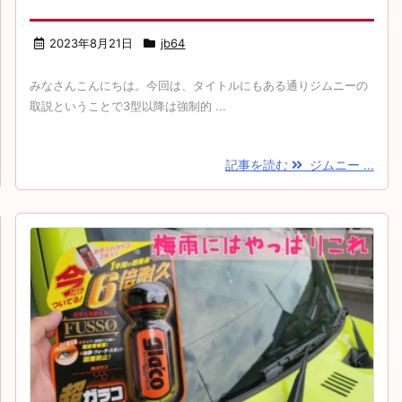
2023年8月21日
jb64
みなさんこんにちは。今回は、タイトルにもある通りジムニーの
取説ということで3型以降は強制的 ...
記事を読む
ジムニー ...