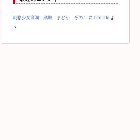
創彩少女庭園 結城 まどか その１
に
film izle
よ
り