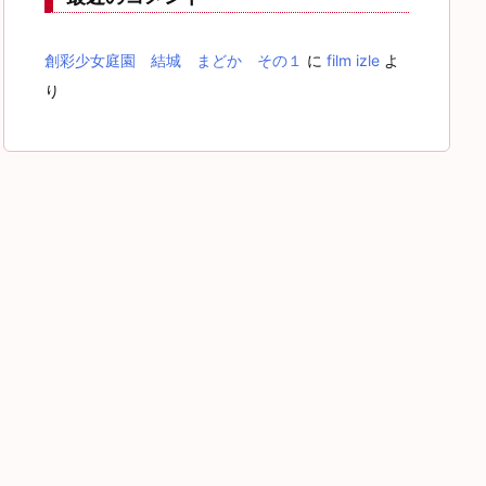
創彩少女庭園 結城 まどか その１
に
film izle
よ
り